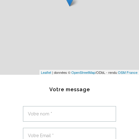
Leaflet
| données ©
OpenStreetMap
/ODbL - rendu
OSM France
Votre message